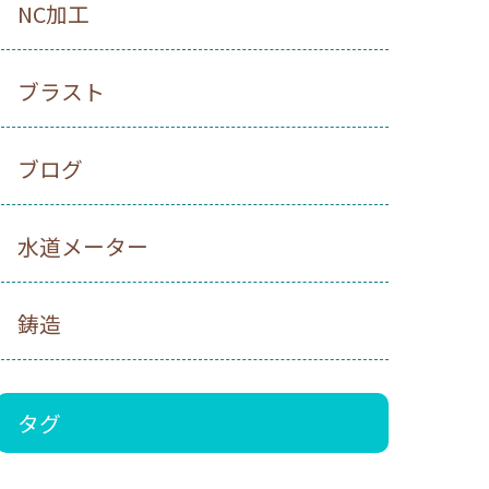
NC加工
ブラスト
ブログ
水道メーター
鋳造
タグ