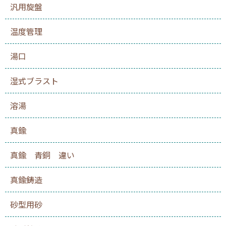
汎用旋盤
温度管理
湯口
湿式ブラスト
溶湯
真鍮
真鍮 青銅 違い
真鍮鋳造
砂型用砂