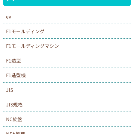
ev
F1モールディング
F1モールディングマシン
F1造型
F1造型機
JIS
JIS規格
NC旋盤
NPb処理