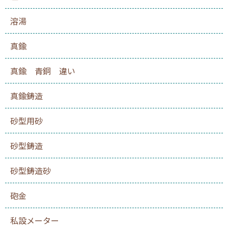
溶湯
真鍮
真鍮 青銅 違い
真鍮鋳造
砂型用砂
砂型鋳造
砂型鋳造砂
砲金
私設メーター