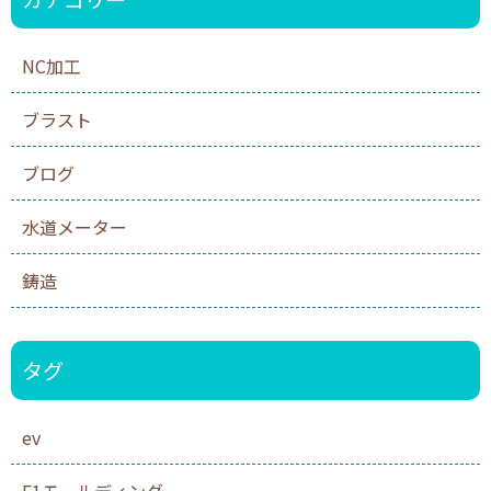
NC加工
ブラスト
ブログ
水道メーター
鋳造
タグ
ev
F1モールディング