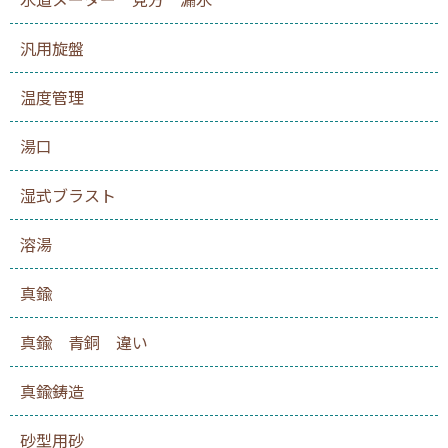
汎用旋盤
温度管理
湯口
湿式ブラスト
溶湯
真鍮
真鍮 青銅 違い
真鍮鋳造
砂型用砂