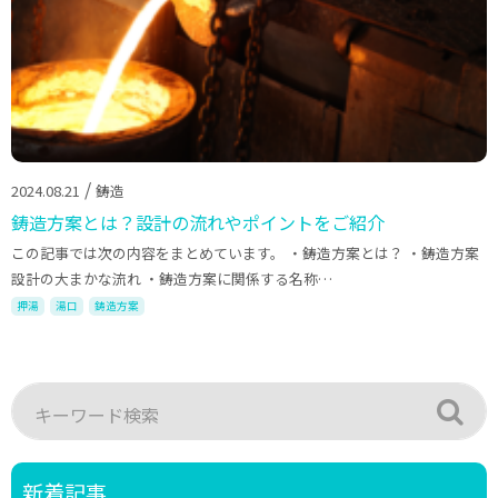
/
2024.08.21
鋳造
鋳造方案とは？設計の流れやポイントをご紹介
この記事では次の内容をまとめています。 ・鋳造方案とは？ ・鋳造方案
設計の大まかな流れ ・鋳造方案に関係する名称…
押湯
湯口
鋳造方案
新着記事