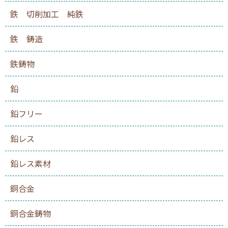
鉄 切削加工 純鉄
鉄 鋳造
鉄鋳物
鉛
鉛フリー
鉛レス
鉛レス素材
銅合金
銅合金鋳物