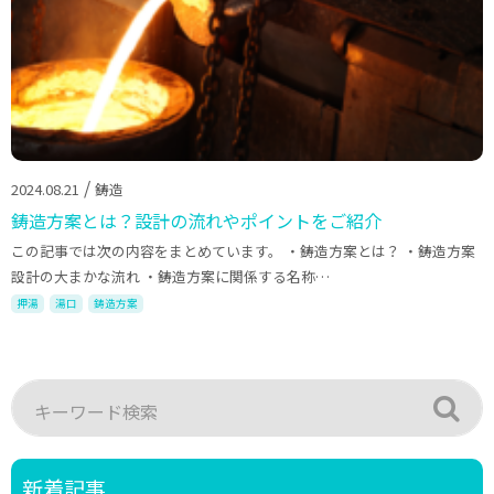
/
2024.08.21
鋳造
鋳造方案とは？設計の流れやポイントをご紹介
この記事では次の内容をまとめています。 ・鋳造方案とは？ ・鋳造方案
設計の大まかな流れ ・鋳造方案に関係する名称…
押湯
湯口
鋳造方案
新着記事