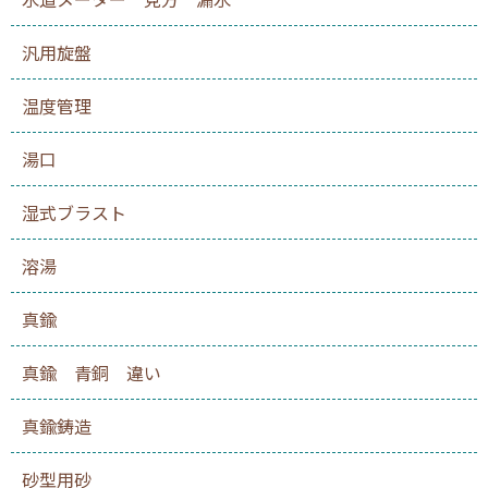
汎用旋盤
温度管理
湯口
湿式ブラスト
溶湯
真鍮
真鍮 青銅 違い
真鍮鋳造
砂型用砂