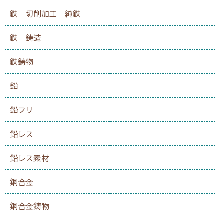
鉄 切削加工 純鉄
鉄 鋳造
鉄鋳物
鉛
鉛フリー
鉛レス
鉛レス素材
銅合金
銅合金鋳物