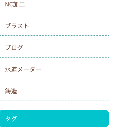
NC加工
ブラスト
ブログ
水道メーター
鋳造
タグ