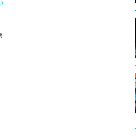
い
・
期