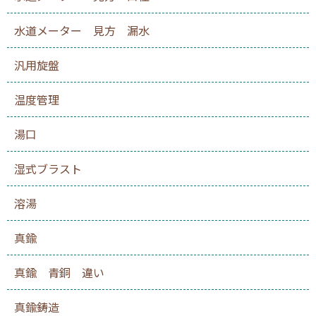
水道メーター 見方 漏水
汎用旋盤
温度管理
湯口
湿式ブラスト
溶湯
真鍮
真鍮 青銅 違い
真鍮鋳造