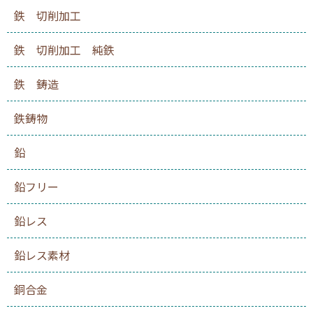
鉄 切削加工
鉄 切削加工 純鉄
鉄 鋳造
鉄鋳物
鉛
鉛フリー
鉛レス
鉛レス素材
銅合金