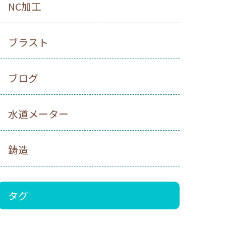
NC加工
ブラスト
ブログ
水道メーター
鋳造
タグ