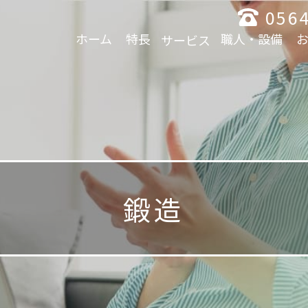
0564
ホーム
特長
職人・設備
サービス
鍛造